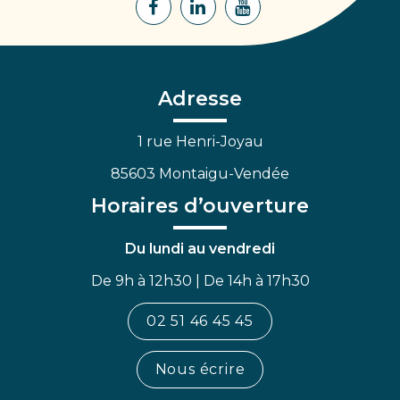
Lien
Lien
Lien
vers
vers
vers
le
le
la
compte
compte
chaîne
Facebook
Linkedin
Youtube
Adresse
1 rue Henri-Joyau
85603 Montaigu-Vendée
Horaires d’ouverture
Du lundi au vendredi
De 9h à 12h30 | De 14h à 17h30
02 51 46 45 45
Nous écrire