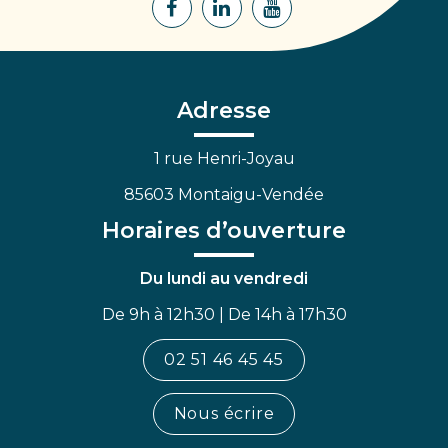
Lien
Lien
Lien
vers
vers
vers
le
le
la
compte
compte
chaîne
Facebook
Linkedin
Youtube
Adresse
1 rue Henri-Joyau
85603 Montaigu-Vendée
Horaires d’ouverture
Du lundi au vendredi
De 9h à 12h30 | De 14h à 17h30
02 51 46 45 45
Nous écrire