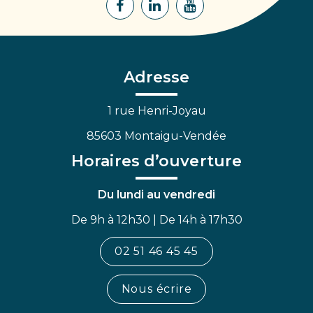
Lien
Lien
Lien
vers
vers
vers
le
le
la
compte
compte
chaîne
Facebook
Linkedin
Youtube
Adresse
1 rue Henri-Joyau
85603 Montaigu-Vendée
Horaires d’ouverture
Du lundi au vendredi
De 9h à 12h30 | De 14h à 17h30
02 51 46 45 45
Nous écrire