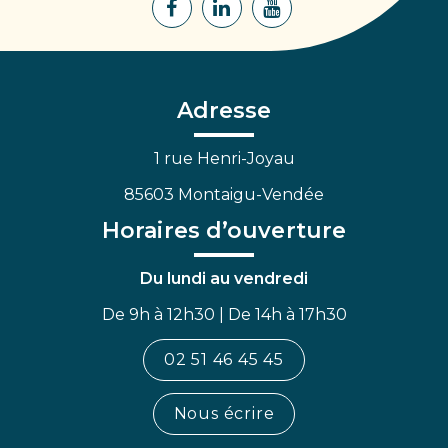
Lien
Lien
Lien
vers
vers
vers
le
le
la
compte
compte
chaîne
Facebook
Linkedin
Youtube
Adresse
1 rue Henri-Joyau
85603 Montaigu-Vendée
Horaires d’ouverture
Du lundi au vendredi
De 9h à 12h30 | De 14h à 17h30
02 51 46 45 45
Nous écrire