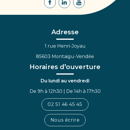
Lien
Lien
Lien
vers
vers
vers
le
le
la
compte
compte
chaîne
Facebook
Linkedin
Youtube
Adresse
1 rue Henri-Joyau
85603 Montaigu-Vendée
Horaires d’ouverture
Du lundi au vendredi
De 9h à 12h30 | De 14h à 17h30
02 51 46 45 45
Nous écrire