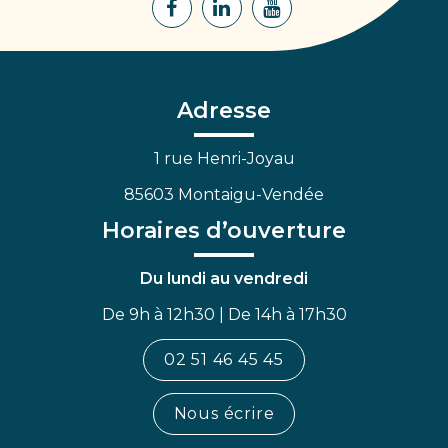
Lien
Lien
Lien
vers
vers
vers
le
le
la
compte
compte
chaîne
Facebook
Linkedin
Youtube
Adresse
1 rue Henri-Joyau
85603 Montaigu-Vendée
Horaires d’ouverture
Du lundi au vendredi
De 9h à 12h30 | De 14h à 17h30
02 51 46 45 45
Nous écrire