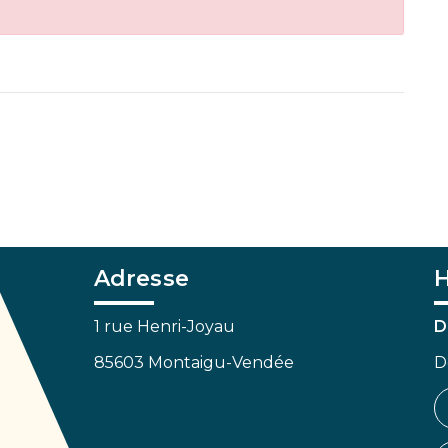
Adresse
H
1 rue Henri-Joyau
D
85603 Montaigu-Vendée
D