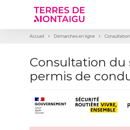
Gestion des traceurs
Accueil
Démarches en ligne
Consultation
Consultation du 
permis de condu