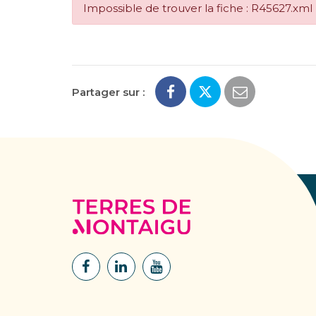
Impossible de trouver la fiche : R45627.xml
Partager sur :
Terres
de
Montaigu
Lien
Lien
Lien
vers
vers
vers
le
le
la