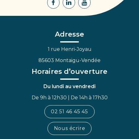
Lien
Lien
Lien
vers
vers
vers
le
le
la
compte
compte
chaîne
Facebook
Linkedin
Youtube
Adresse
1 rue Henri-Joyau
85603 Montaigu-Vendée
Horaires d’ouverture
Du lundi au vendredi
De 9h à 12h30 | De 14h à 17h30
02 51 46 45 45
Nous écrire