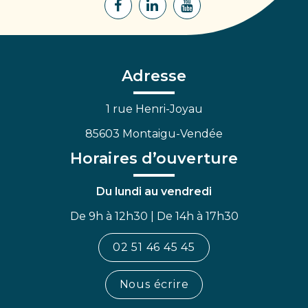
Lien
Lien
Lien
vers
vers
vers
le
le
la
compte
compte
chaîne
Facebook
Linkedin
Youtube
Adresse
1 rue Henri-Joyau
85603 Montaigu-Vendée
Horaires d’ouverture
Du lundi au vendredi
De 9h à 12h30 | De 14h à 17h30
02 51 46 45 45
Nous écrire