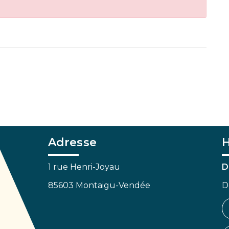
Adresse
H
1 rue Henri-Joyau
D
85603 Montaigu-Vendée
D