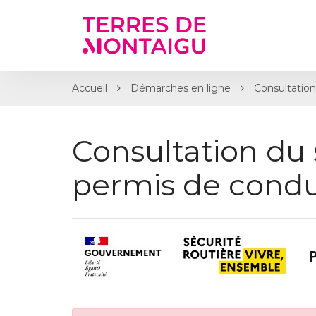
Gestion des traceurs
Accueil
Démarches en ligne
Consultation
Consultation du 
permis de condu