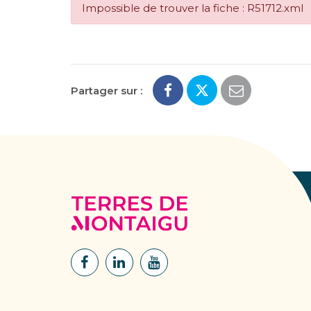
Impossible de trouver la fiche : R51712.xml
Partager sur :
Terres
de
Montaigu
Lien
Lien
Lien
vers
vers
vers
le
le
la