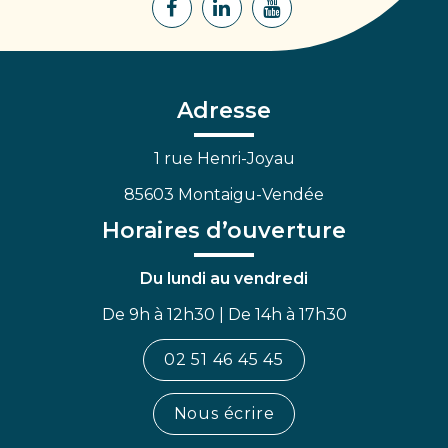
Lien
Lien
Lien
vers
vers
vers
le
le
la
compte
compte
chaîne
Facebook
Linkedin
Youtube
Adresse
1 rue Henri-Joyau
85603 Montaigu-Vendée
Horaires d’ouverture
Du lundi au vendredi
De 9h à 12h30 | De 14h à 17h30
02 51 46 45 45
Nous écrire