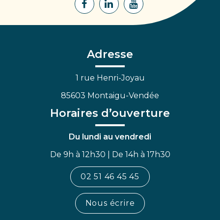
Lien
Lien
Lien
vers
vers
vers
le
le
la
compte
compte
chaîne
Facebook
Linkedin
Youtube
Adresse
1 rue Henri-Joyau
85603 Montaigu-Vendée
Horaires d’ouverture
Du lundi au vendredi
De 9h à 12h30 | De 14h à 17h30
02 51 46 45 45
Nous écrire