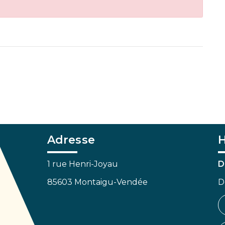
Adresse
H
1 rue Henri-Joyau
D
85603 Montaigu-Vendée
D