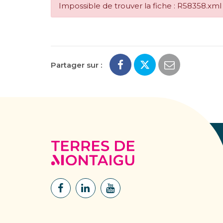
Impossible de trouver la fiche : R58358.xml
Partager sur :
Terres
de
Montaigu
Lien
Lien
Lien
vers
vers
vers
le
le
la