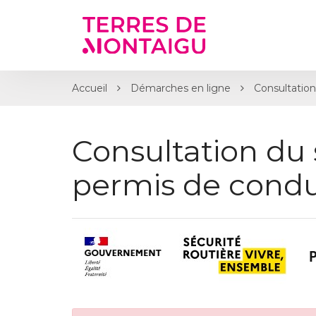
Gestion des traceurs
Accueil
Démarches en ligne
Consultation
Consultation du 
permis de condu