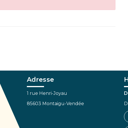
Adresse
H
1 rue Henri-Joyau
D
85603 Montaigu-Vendée
D