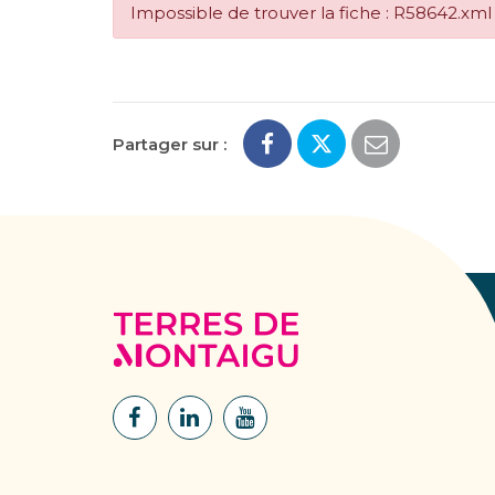
Impossible de trouver la fiche : R58642.xml
Partager sur :
Terres
de
Montaigu
Lien
Lien
Lien
vers
vers
vers
le
le
la