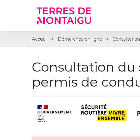
Gestion des traceurs
Accueil
Démarches en ligne
Consultation
Consultation du 
permis de condu