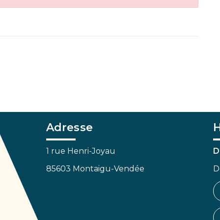
Adresse
H
1 rue Henri-Joyau
D
85603 Montaigu-Vendée
D