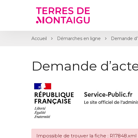
Gestion des traceurs
Accueil
Démarches en ligne
Demande d’
Demande d’acte
Impossible de trouver la fiche : R17848.xml