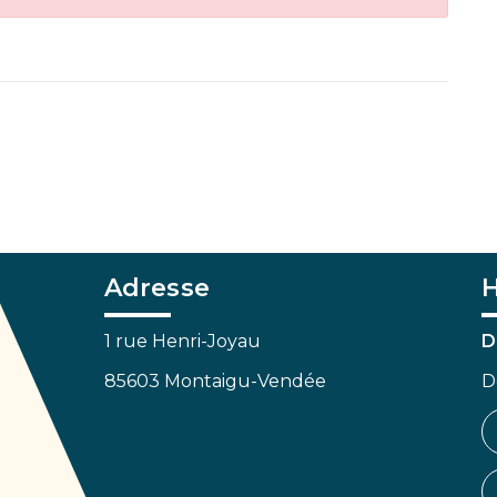
Adresse
H
1 rue Henri-Joyau
D
85603 Montaigu-Vendée
D