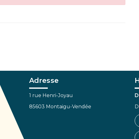
Adresse
H
1 rue Henri-Joyau
D
85603 Montaigu-Vendée
D