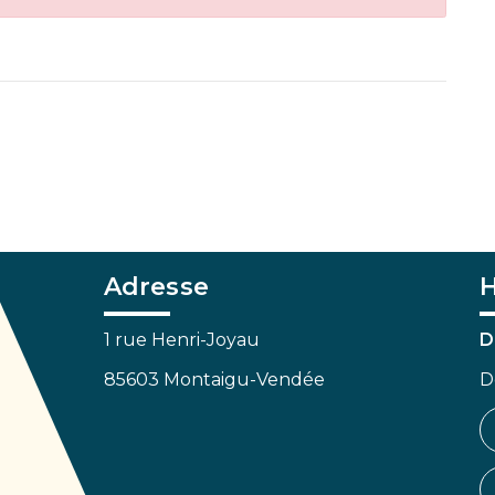
Adresse
H
1 rue Henri-Joyau
D
85603 Montaigu-Vendée
D