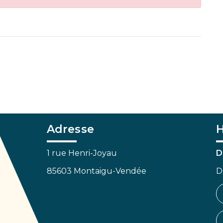
Adresse
H
1 rue Henri-Joyau
D
85603 Montaigu-Vendée
D