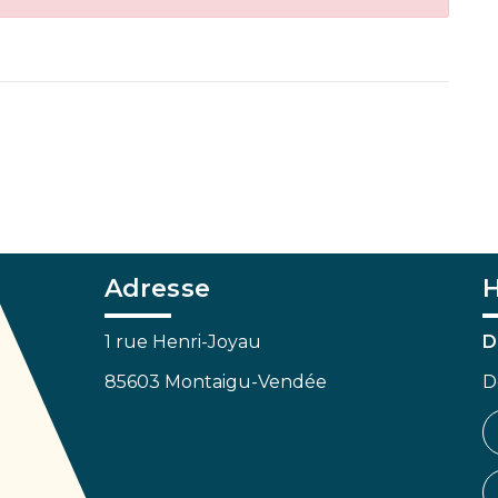
Adresse
H
1 rue Henri-Joyau
D
85603 Montaigu-Vendée
D