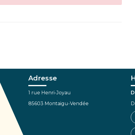
Adresse
H
1 rue Henri-Joyau
D
85603 Montaigu-Vendée
D