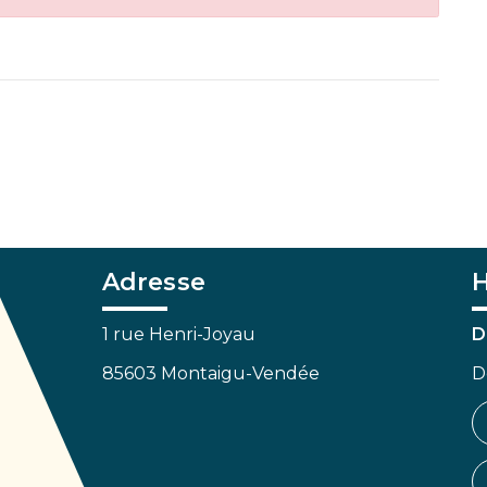
Adresse
H
1 rue Henri-Joyau
D
85603 Montaigu-Vendée
D