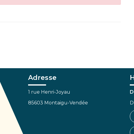
Adresse
H
1 rue Henri-Joyau
D
85603 Montaigu-Vendée
D