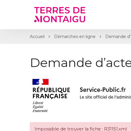
Gestion des traceurs
Accueil
Démarches en ligne
Demande d’a
Demande d’acte
Impossible de trouver la fiche : R31151.xml