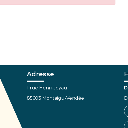
Adresse
H
1 rue Henri-Joyau
D
85603 Montaigu-Vendée
D