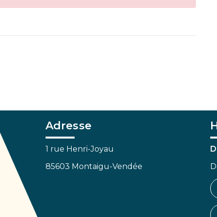
Adresse
H
1 rue Henri-Joyau
D
85603 Montaigu-Vendée
D