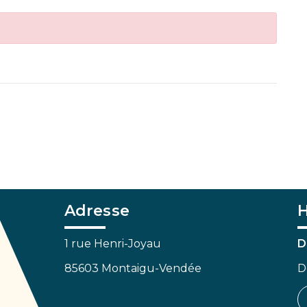
Adresse
H
1 rue Henri-Joyau
D
85603 Montaigu-Vendée
D