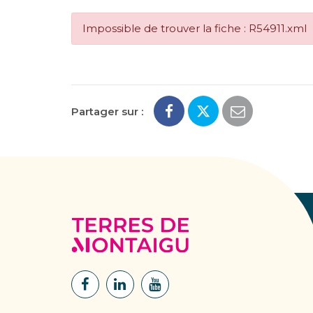
Impossible de trouver la fiche : R54911.xml
Partager sur :
Terres
de
Montaigu
Lien
Lien
Lien
vers
vers
vers