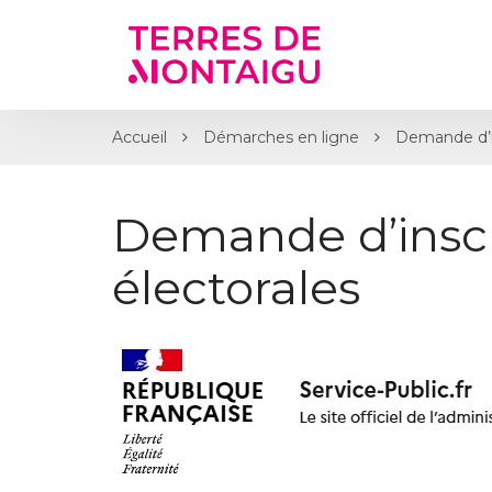
Gestion des traceurs
Accueil
Démarches en ligne
Demande d’ins
Demande d’inscri
électorales