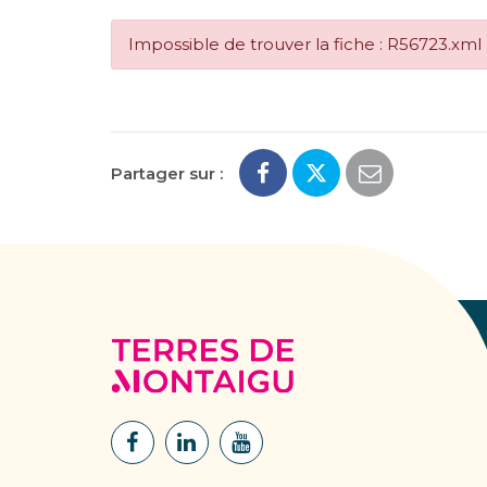
Impossible de trouver la fiche : R56723.xml
Partager sur :
Terres
de
Montaigu
Lien
Lien
Lien
vers
vers
vers