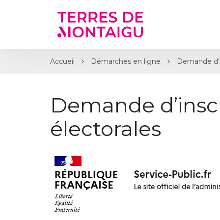
Gestion des traceurs
Accueil
Démarches en ligne
Demande d’ins
Demande d’inscri
électorales