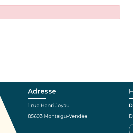
Adresse
H
1 rue Henri-Joyau
D
85603 Montaigu-Vendée
D