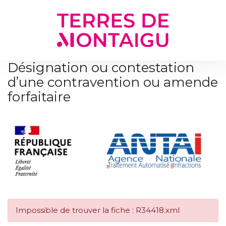
Gestion des traceurs
Désignation ou contestation
d’une contravention ou amende
forfaitaire
Impossible de trouver la fiche : R34418.xml