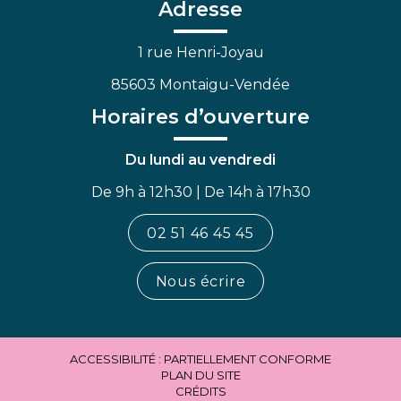
Facebook
Linkedin
Youtube
Adresse
1 rue Henri-Joyau
85603 Montaigu-Vendée
Horaires d’ouverture
Du lundi au vendredi
De 9h à 12h30 | De 14h à 17h30
02 51 46 45 45
Nous écrire
ACCESSIBILITÉ : PARTIELLEMENT CONFORME
PLAN DU SITE
CRÉDITS