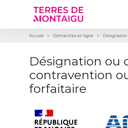
Gestion des traceurs
Accueil
Démarches en ligne
Désignation 
Désignation ou 
contravention 
forfaitaire