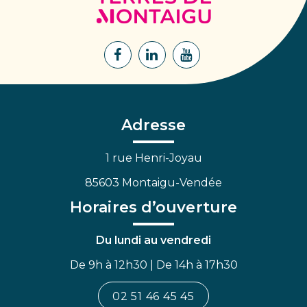
de
Montaigu
Lien
Lien
Lien
vers
vers
vers
le
le
la
compte
compte
chaîne
Facebook
Linkedin
Youtube
Adresse
1 rue Henri-Joyau
85603 Montaigu-Vendée
Horaires d’ouverture
Du lundi au vendredi
De 9h à 12h30 | De 14h à 17h30
02 51 46 45 45