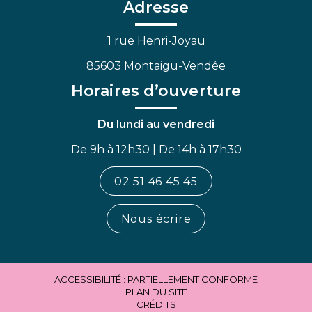
Facebook
Linkedin
Youtube
Adresse
1 rue Henri-Joyau
85603 Montaigu-Vendée
Horaires d’ouverture
Du lundi au vendredi
De 9h à 12h30 | De 14h à 17h30
02 51 46 45 45
Nous écrire
ACCESSIBILITÉ : PARTIELLEMENT CONFORME
PLAN DU SITE
CRÉDITS