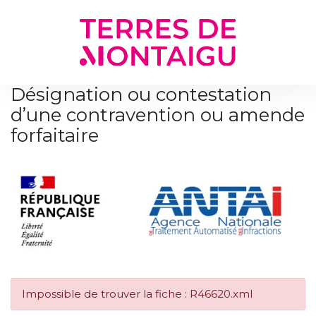
Gestion des traceurs
Désignation ou contestation
d’une contravention ou amende
forfaitaire
Impossible de trouver la fiche : R46620.xml