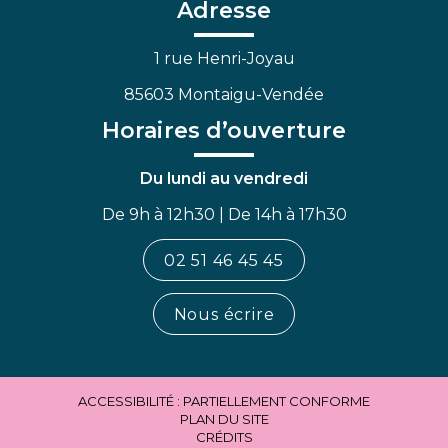
Facebook
Linkedin
Youtube
Adresse
1 rue Henri-Joyau
85603 Montaigu-Vendée
Horaires d’ouverture
Du lundi au vendredi
De 9h à 12h30 | De 14h à 17h30
02 51 46 45 45
Nous écrire
ACCESSIBILITÉ : PARTIELLEMENT CONFORME
PLAN DU SITE
CRÉDITS