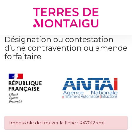
Gestion des traceurs
Désignation ou contestation
d’une contravention ou amende
forfaitaire
Impossible de trouver la fiche : R47012.xml