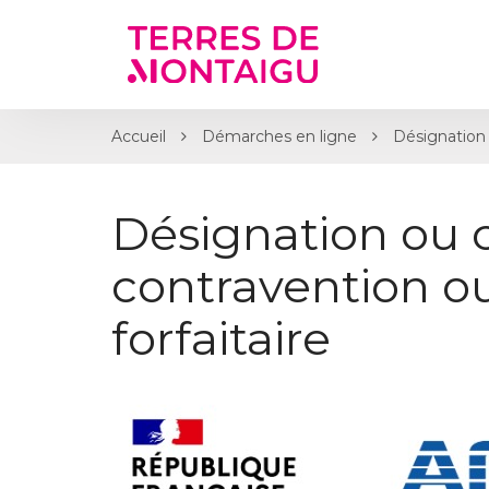
Gestion des traceurs
Accueil
Démarches en ligne
Désignation 
Désignation ou 
contravention 
forfaitaire