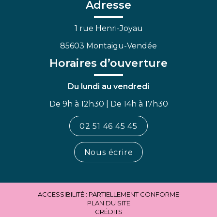
Facebook
Linkedin
Youtube
Adresse
1 rue Henri-Joyau
85603 Montaigu-Vendée
Horaires d’ouverture
Du lundi au vendredi
De 9h à 12h30 | De 14h à 17h30
02 51 46 45 45
Nous écrire
ACCESSIBILITÉ : PARTIELLEMENT CONFORME
PLAN DU SITE
CRÉDITS