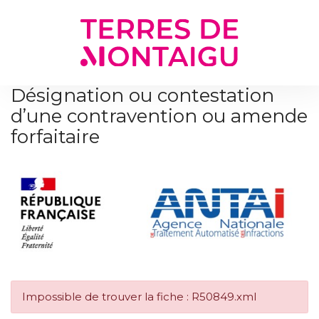
Gestion des traceurs
Désignation ou contestation
d’une contravention ou amende
forfaitaire
Impossible de trouver la fiche : R50849.xml