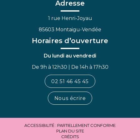
Facebook
Linkedin
Youtube
Adresse
1 rue Henri-Joyau
85603 Montaigu-Vendée
Horaires d’ouverture
Du lundi au vendredi
De 9h à 12h30 | De 14h à 17h30
02 51 46 45 45
Nous écrire
ACCESSIBILITÉ : PARTIELLEMENT CONFORME
PLAN DU SITE
CRÉDITS