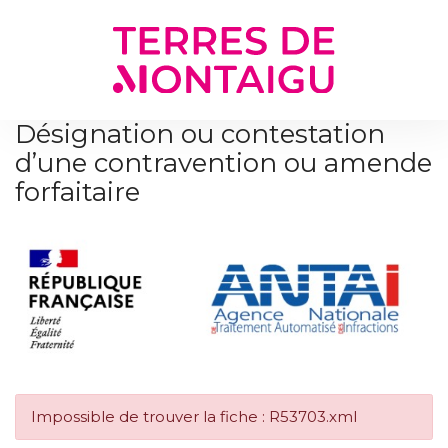
Gestion des traceurs
Désignation ou contestation
d’une contravention ou amende
forfaitaire
Impossible de trouver la fiche : R53703.xml