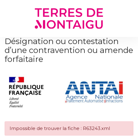
Gestion des traceurs
Désignation ou contestation
d’une contravention ou amende
forfaitaire
Impossible de trouver la fiche : R63243.xml