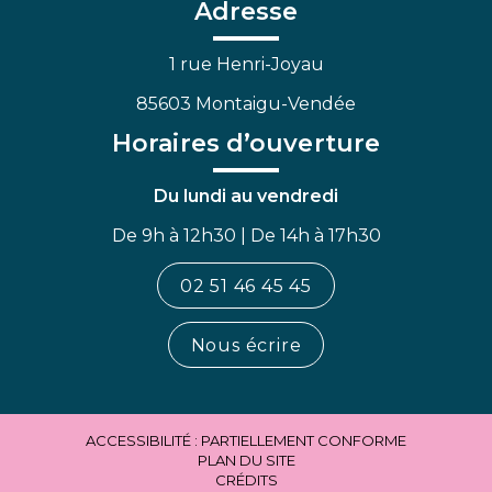
Facebook
Linkedin
Youtube
Adresse
1 rue Henri-Joyau
85603 Montaigu-Vendée
Horaires d’ouverture
Du lundi au vendredi
De 9h à 12h30 | De 14h à 17h30
02 51 46 45 45
Nous écrire
ACCESSIBILITÉ : PARTIELLEMENT CONFORME
PLAN DU SITE
CRÉDITS