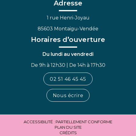
Facebook
Linkedin
Youtube
Adresse
1 rue Henri-Joyau
85603 Montaigu-Vendée
Horaires d’ouverture
Du lundi au vendredi
De 9h à 12h30 | De 14h à 17h30
02 51 46 45 45
Nous écrire
ACCESSIBILITÉ : PARTIELLEMENT CONFORME
PLAN DU SITE
CRÉDITS