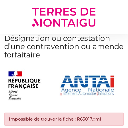
Gestion des traceurs
Désignation ou contestation
d’une contravention ou amende
forfaitaire
Impossible de trouver la fiche : R65017.xml