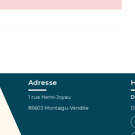
Adresse
H
1 rue Henri-Joyau
D
85603 Montaigu-Vendée
D