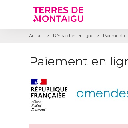
Gestion des traceurs
Accueil
Démarches en ligne
Paiement en
Paiement en li