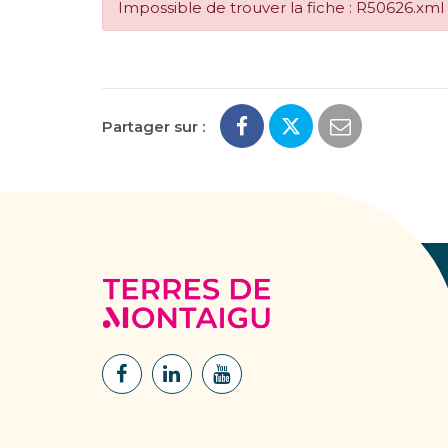
Impossible de trouver la fiche : R50626.xml
Partager sur :
Terres
de
Montaigu
Lien
Lien
Lien
vers
vers
vers
le
le
la
compte
compte
chaîne