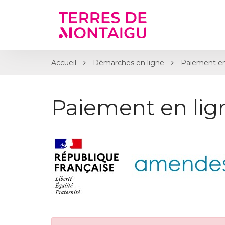
Gestion des traceurs
Accueil
Démarches en ligne
Paiement en
Paiement en li