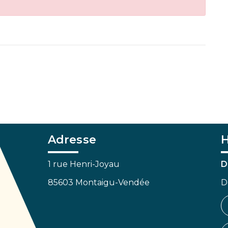
Adresse
H
1 rue Henri-Joyau
D
85603 Montaigu-Vendée
D