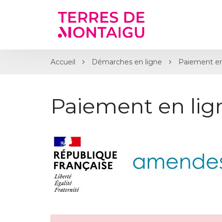
Gestion des traceurs
Accueil
Démarches en ligne
Paiement en
Paiement en li