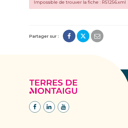
Impossible de trouver la fiche : R51256.xml
Partager sur :
Terres
de
Montaigu
Lien
Lien
Lien
vers
vers
vers
le
le
la
compte
compte
chaîne