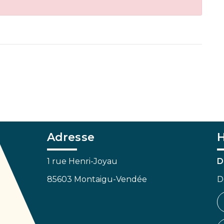
Adresse
H
1 rue Henri-Joyau
D
85603 Montaigu-Vendée
D