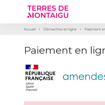
Gestion des traceurs
Accueil
Démarches en ligne
Paiement en
Paiement en li