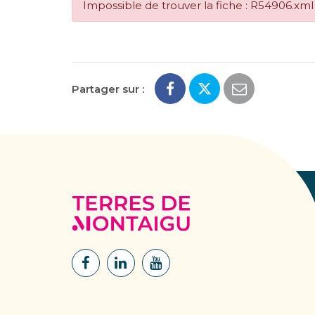
Impossible de trouver la fiche : R54906.xml
Partager sur :
Terres
de
Montaigu
Lien
Lien
Lien
vers
vers
vers
le
le
la
compte
compte
chaîne