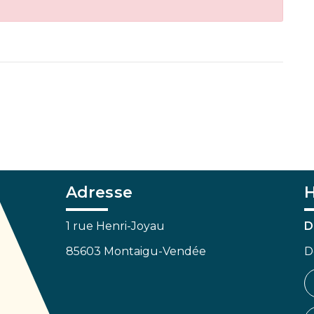
Adresse
H
1 rue Henri-Joyau
D
85603 Montaigu-Vendée
D