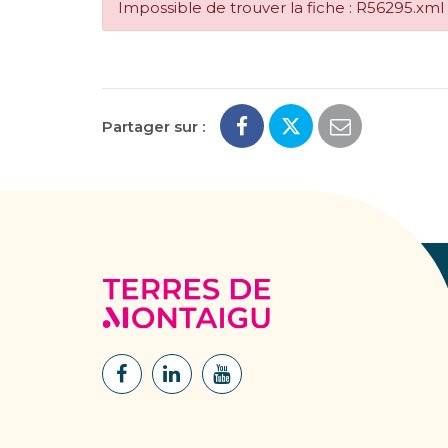
Impossible de trouver la fiche : R56295.xml
Partager sur :
Terres
de
Montaigu
Lien
Lien
Lien
vers
vers
vers
le
le
la
compte
compte
chaîne