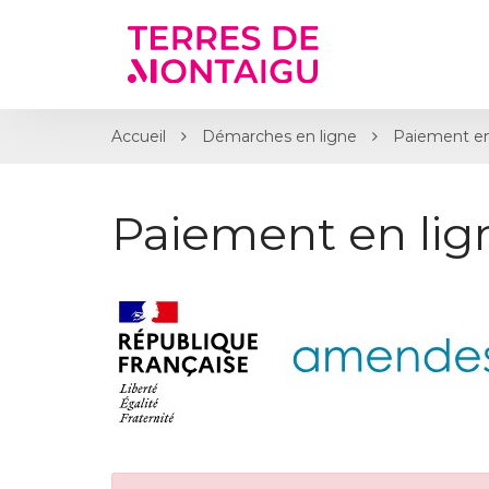
Gestion des traceurs
Accueil
Démarches en ligne
Paiement en
Paiement en li