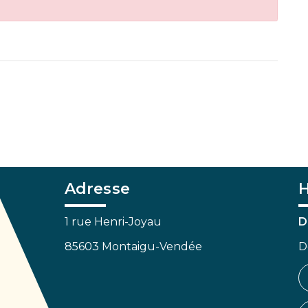
Adresse
H
1 rue Henri-Joyau
D
85603 Montaigu-Vendée
D