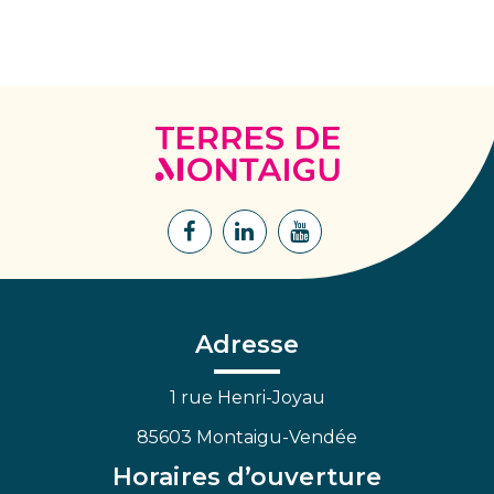
Terres
de
Montaigu
Lien
Lien
Lien
vers
vers
vers
le
le
la
compte
compte
chaîne
Facebook
Linkedin
Youtube
Adresse
1 rue Henri-Joyau
85603 Montaigu-Vendée
Horaires d’ouverture