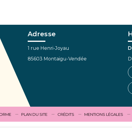
Adresse
H
1 rue Henri-Joyau
D
85603 Montaigu-Vendée
D
FORME
PLAN DU SITE
CRÉDITS
MENTIONS LÉGALES