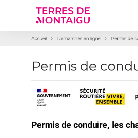
Gestion des traceurs
Accueil
Démarches en ligne
Permis de c
Permis de condu
Permis de conduire, les c