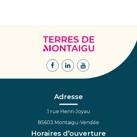
Terres
de
Montaigu
Lien
Lien
Lien
vers
vers
vers
le
le
la
compte
compte
chaîne
Facebook
Linkedin
Youtube
Adresse
1 rue Henri-Joyau
85603 Montaigu-Vendée
Horaires d’ouverture