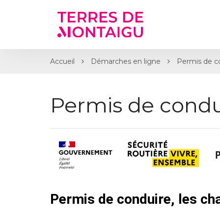
Gestion des traceurs
Accueil
Démarches en ligne
Permis de c
Permis de condu
Permis de conduire, les c