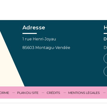
Adresse
H
1 rue Henri-Joyau
D
85603 Montaigu-Vendée
D
FORME
PLAN DU SITE
CRÉDITS
MENTIONS LÉGALES