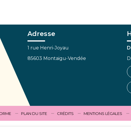
Adresse
H
1 rue Henri-Joyau
D
85603 Montaigu-Vendée
D
FORME
PLAN DU SITE
CRÉDITS
MENTIONS LÉGALES