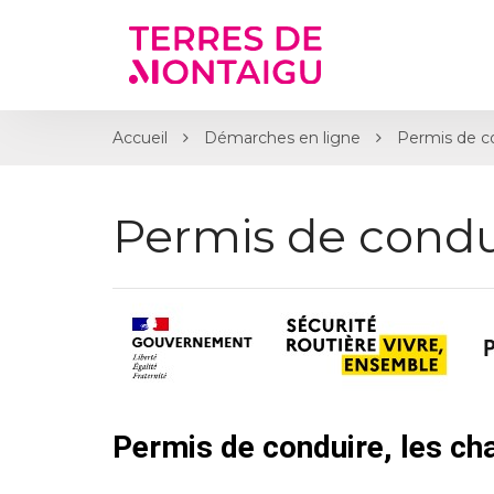
Gestion des traceurs
Accueil
Démarches en ligne
Permis de c
Permis de condu
Permis de conduire, les c