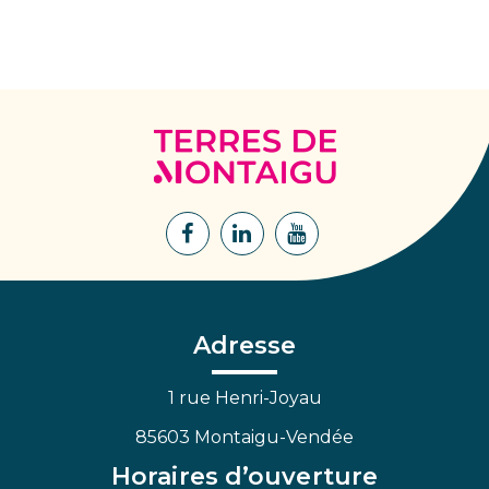
Terres
de
Montaigu
Lien
Lien
Lien
vers
vers
vers
le
le
la
compte
compte
chaîne
Facebook
Linkedin
Youtube
Adresse
1 rue Henri-Joyau
85603 Montaigu-Vendée
Horaires d’ouverture