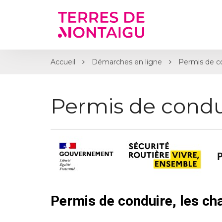
Gestion des traceurs
Accueil
Démarches en ligne
Permis de c
Permis de condu
Permis de conduire, les c