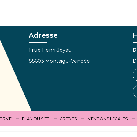
Adresse
H
1 rue Henri-Joyau
D
85603 Montaigu-Vendée
D
FORME
PLAN DU SITE
CRÉDITS
MENTIONS LÉGALES